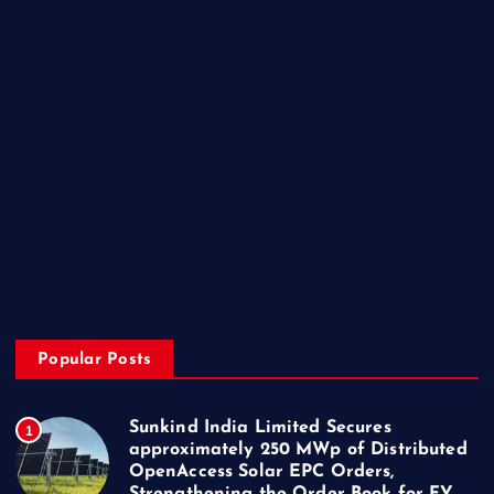
Miscellaneous
National
Politics
Sports
State
Technology
Trending
Uncategorized
Popular Posts
Sunkind India Limited Secures
1
approximately 250 MWp of Distributed
OpenAccess Solar EPC Orders,