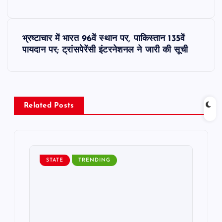
o
s
भ्रष्टाचार में भारत 96वें स्थान पर, पाकिस्तान 135वें
t
पायदान पर; ट्रांसपेरेंसी इंटरनेशनल ने जारी की सूची
n
a
Related Posts
v
i
STATE
TRENDING
g
a
t