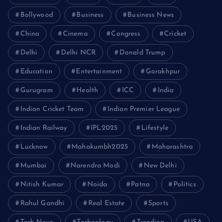
Bollywood
Business
Business News
China
Cinema
Congress
Cricket
Delhi
Delhi NCR
Donald Trump
Education
Entertainment
Gorakhpur
Gurugram
Health
ICC
India
Indian Cricket Team
Indian Premier League
Indian Railway
IPL2025
Lifestyle
Lucknow
Mahakumbh2025
Maharashtra
Mumbai
Narendra Modi
New Delhi
Nitish Kumar
Noida
Patna
Politics
Rahul Gandhi
Real Estate
Sports