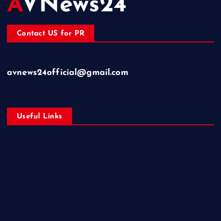
AVNews24
Contact US for PR
avnews24official@gmail.com
Useful Links
Business
Education
Entertainment
Health
Lifestyle