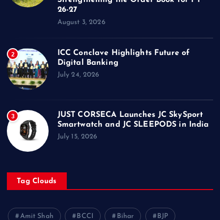
Strengthening the Order Book for FY
26-27
August 3, 2026
ICC Conclave Highlights Future of
2
Digital Banking
July 24, 2026
JUST CORSECA Launches JC SkySport
3
Smartwatch and JC SLEEPODS in India
July 15, 2026
Tag Clouds
Amit Shah
BCCI
Bihar
BJP