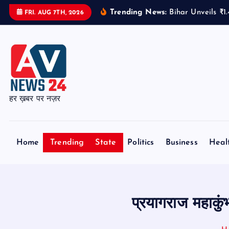
S
Trending News:
Bihar Unveils ₹1
FRI. AUG 7TH, 2026
k
i
p
t
o
c
हर ख़बर पर नज़र
o
n
t
Home
Trending
State
Politics
Business
Heal
e
n
t
प्रयागराज महाकु