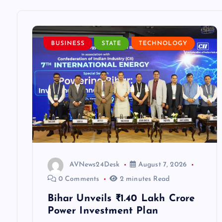
a
v
BUSINESS
STATE
TECHNOLOGY
i
g
a
t
AVNews24Desk
August 7, 2026
i
0 Comments
2 minutes Read
Bihar Unveils ₹1.40 Lakh Crore
o
Power Investment Plan