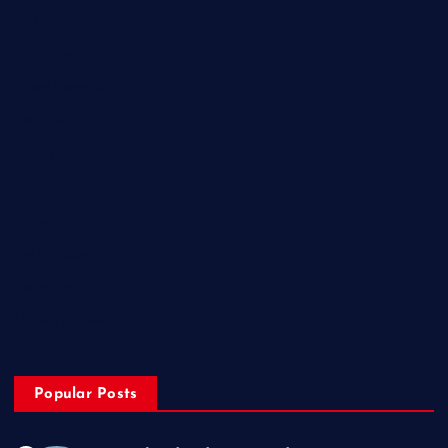
Health
Lifestyle
Miscellaneous
National
Politics
Sports
State
Technology
Trending
Uncategorized
Popular Posts