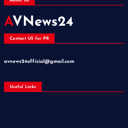
About Us
AVNews24
Contact US for PR
avnews24official@gmail.com
Useful Links
Business
Education
Entertainment