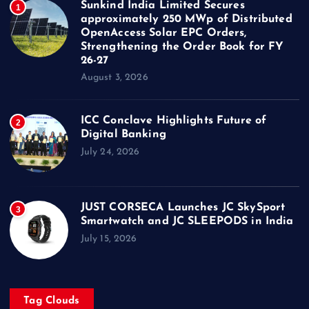
Sunkind India Limited Secures
1
approximately 250 MWp of Distributed
OpenAccess Solar EPC Orders,
Strengthening the Order Book for FY
26-27
August 3, 2026
ICC Conclave Highlights Future of
2
Digital Banking
July 24, 2026
JUST CORSECA Launches JC SkySport
3
Smartwatch and JC SLEEPODS in India
July 15, 2026
Tag Clouds