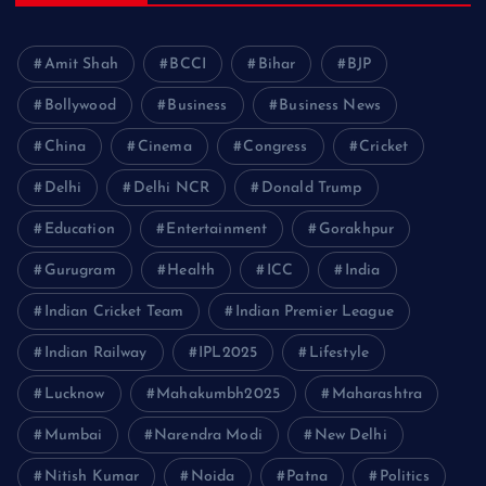
Amit Shah
BCCI
Bihar
BJP
Bollywood
Business
Business News
China
Cinema
Congress
Cricket
Delhi
Delhi NCR
Donald Trump
Education
Entertainment
Gorakhpur
Gurugram
Health
ICC
India
Indian Cricket Team
Indian Premier League
Indian Railway
IPL2025
Lifestyle
Lucknow
Mahakumbh2025
Maharashtra
Mumbai
Narendra Modi
New Delhi
Nitish Kumar
Noida
Patna
Politics