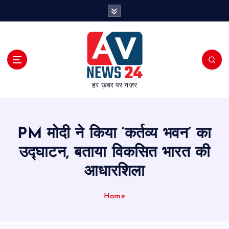
S
k
i
p
t
o
c
हर ख़बर पर नज़र
o
n
t
e
PM मोदी ने किया ‘कर्तव्य भवन’ का
n
t
उद्घाटन, बताया विकसित भारत की
आधारशिला
Home