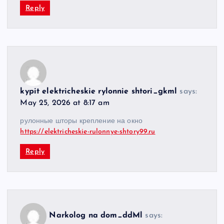
Reply
kypit elektricheskie rylonnie shtori_gkml
says:
May 25, 2026 at 8:17 am
рулонные шторы крепление на окно
https://elektricheskie-rulonnye-shtory99.ru
Reply
Narkolog na dom_ddMl
says: