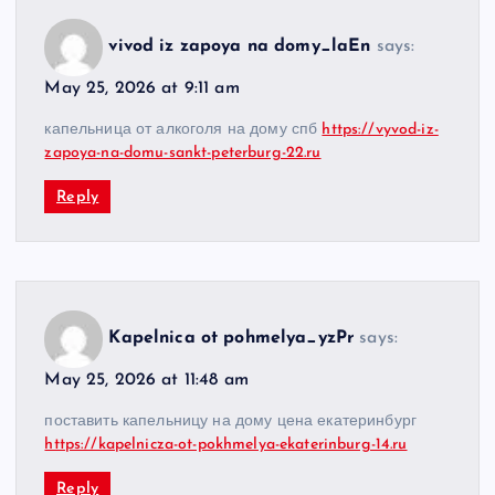
vivod iz zapoya na domy_laEn
says:
May 25, 2026 at 9:11 am
капельница от алкоголя на дому спб
https://vyvod-iz-
zapoya-na-domu-sankt-peterburg-22.ru
Reply
Kapelnica ot pohmelya_yzPr
says:
May 25, 2026 at 11:48 am
поставить капельницу на дому цена екатеринбург
https://kapelnicza-ot-pokhmelya-ekaterinburg-14.ru
Reply