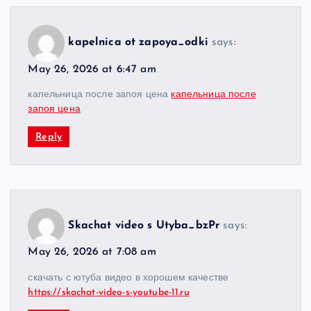
kapelnica ot zapoya_odki
says:
May 26, 2026 at 6:47 am
капельница после запоя цена
капельница после
запоя цена
Reply
Skachat video s Utyba_bzPr
says:
May 26, 2026 at 7:08 am
скачать с ютуба видео в хорошем качестве
https://skachat-video-s-youtube-11.ru