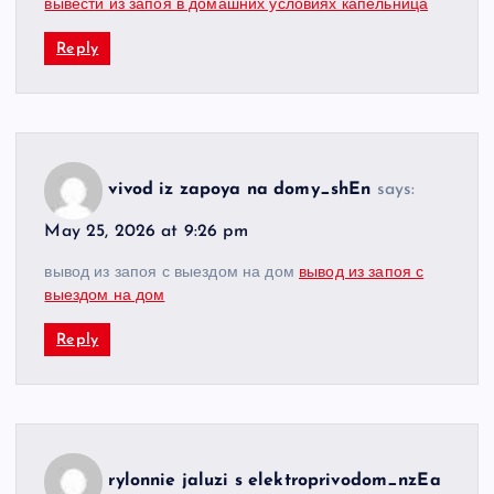
вывести из запоя в домашних условиях капельница
Reply
vivod iz zapoya na domy_shEn
says:
May 25, 2026 at 9:26 pm
вывод из запоя с выездом на дом
вывод из запоя с
выездом на дом
Reply
rylonnie jaluzi s elektroprivodom_nzEa