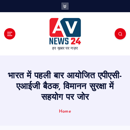
S
k
i
p
t
o
c
हर ख़बर पर नज़र
o
n
t
e
भारत में पहली बार आयोजित एपीएसी-
n
t
एआईजी बैठक, विमानन सुरक्षा में
सहयोग पर जोर
Home