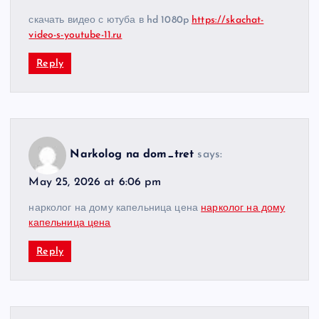
скачать видео с ютуба в hd 1080p
https://skachat-
video-s-youtube-11.ru
Reply
Narkolog na dom_tret
says:
May 25, 2026 at 6:06 pm
нарколог на дому капельница цена
нарколог на дому
капельница цена
Reply