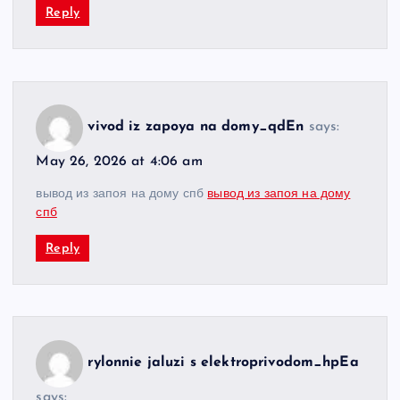
Reply
vivod iz zapoya na domy_qdEn
says:
May 26, 2026 at 4:06 am
вывод из запоя на дому спб
вывод из запоя на дому
спб
Reply
rylonnie jaluzi s elektroprivodom_hpEa
says: