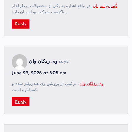
گینر یو اس ان
، در واقع اشاره به یکی از محصولات پرطرفدار
و باکیفیت شرکت یو اس ان دارد.
Reply
says:
وی ردکان وان
June 29, 2026 at 3:08 am
وی ردکان وان
، ترکیبی از پروتئین وی هیدرولیز شده و
کنسانتره است.
Reply