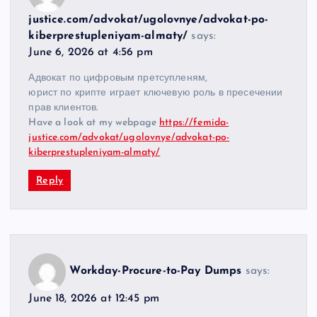
justice.com/advokat/ugolovnye/advokat-po-
kiberprestupleniyam-almaty/
says:
June 6, 2026 at 4:56 pm
Адвокат по цифровым претсупленям,
юрист по крипте играет ключевую роль в пресечении
прав клиентов.
Have a look at my webpage
https://femida-
justice.com/advokat/ugolovnye/advokat-po-
kiberprestupleniyam-almaty/
Reply
Workday-Procure-to-Pay Dumps
says:
June 18, 2026 at 12:45 pm