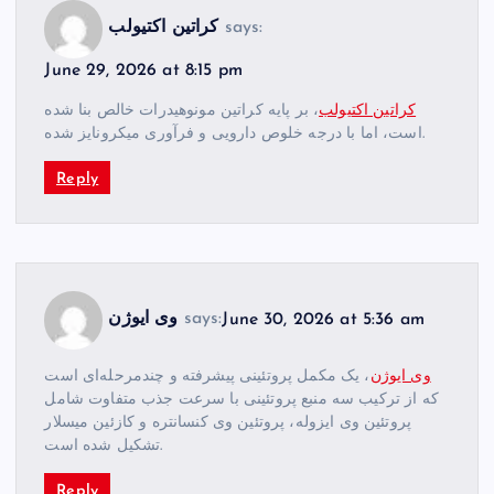
says:
کراتین اکتیولب
June 29, 2026 at 8:15 pm
کراتین اکتیولب
، بر پایه کراتین مونوهیدرات خالص بنا شده
است، اما با درجه خلوص دارویی و فرآوری میکرونایز شده.
Reply
June 30, 2026 at 5:36 am
says:
وی ایوژن
وی ایوژن
، یک مکمل پروتئینی پیشرفته و چندمرحله‌ای است
که از ترکیب سه منبع پروتئینی با سرعت جذب متفاوت شامل
پروتئین وی ایزوله، پروتئین وی کنسانتره و کازئین میسلار
تشکیل شده است.
Reply