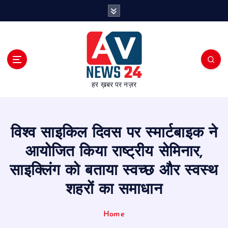
S
k
i
p
t
o
c
हर ख़बर पर नज़र
o
n
t
e
विश्व साइकिल दिवस पर स्मार्टबाइक ने
n
t
आयोजित किया राष्ट्रीय सेमिनार,
साइक्लिंग को बताया स्वच्छ और स्वस्थ
शहरों का समाधान
Home