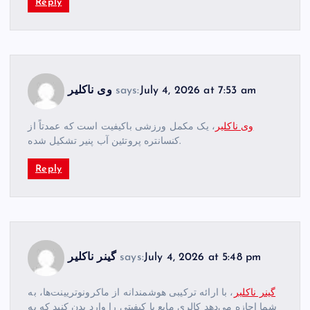
Reply
July 4, 2026 at 7:53 am
says:
وی ناکلیر
وی ناکلیر
، یک مکمل ورزشی باکیفیت است که عمدتاً از
کنسانتره پروتئین آب پنیر تشکیل شده.
Reply
July 4, 2026 at 5:48 pm
says:
گینر ناکلیر
گینر ناکلیر
، با ارائه ترکیبی هوشمندانه از ماکرونوتریینت‌ها، به
شما اجازه می‌دهد کالری مایع با کیفیتی را وارد بدن کنید که به