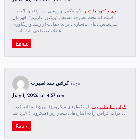
June 30, 2026 at 5:50 pm
وی ویکتور مارتینز
، یک مکمل ورزشی پیشرفته و باکیفیت
است که تحت نظارت مستقیم “ویکتور مارتینز”، قهرمان
سرشناس دنیای بدنسازی، برای حمایت از رشد و ریکاوری
عضلات طراحی شده است.
Reply
says:
کراتین بلید اسپرت
July 1, 2026 at 4:57 am
کراتین بلید اسپرت
، از تکنولوژی میکرونیزاسیون استفاده کرده
تا ذرات کراتین را به اندازه‌های بسیار ریز (میکرونی) خرد کند.
Reply