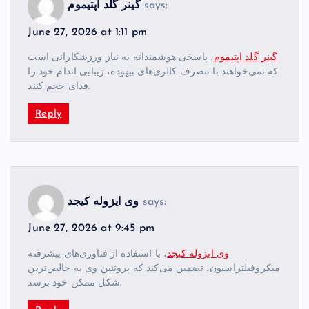
says:
گینر گلد اپتیموم
June 27, 2026 at 1:11 pm
گینر گلد اپتیموم
، پاسخی هوشمندانه به نیاز ورزشکارانی است
که نمی‌خواهند با مصرف کالری‌های بیهوده، زیبایی اندام خود را
فدای حجم کنند.
Reply
says:
وی ایزوله کیجد
June 27, 2026 at 9:45 pm
وی ایزوله کیجد
، با استفاده از فناوری‌های پیشرفته
میکروفیلتراسیون، تضمین می‌کند که پروتئین وی به خالص‌ترین
شکل ممکن خود برسد.