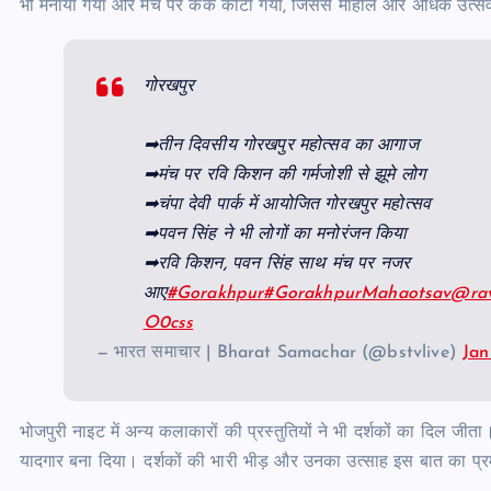
भी मनाया गया और मंच पर केक काटा गया, जिससे माहौल और अधिक उत्स
गोरखपुर
➡तीन दिवसीय गोरखपुर महोत्सव का आगाज
➡मंच पर रवि किशन की गर्मजोशी से झूमे लोग
➡चंपा देवी पार्क में आयोजित गोरखपुर महोत्सव
➡पवन सिंह ने भी लोगों का मनोरंजन किया
➡रवि किशन, पवन सिंह साथ मंच पर नजर
आए
#Gorakhpur
#GorakhpurMahaotsav
@rav
O0css
— भारत समाचार | Bharat Samachar (@bstvlive)
Jan
भोजपुरी नाइट में अन्य कलाकारों की प्रस्तुतियों ने भी दर्शकों का दिल जी
यादगार बना दिया। दर्शकों की भारी भीड़ और उनका उत्साह इस बात का प्र