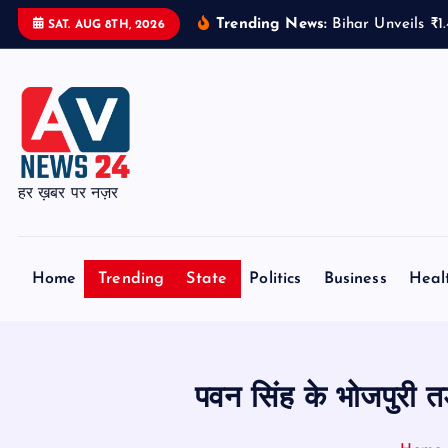
S
Trending News:
Bihar Unveils ₹
SAT. AUG 8TH, 2026
k
i
p
t
o
c
हर ख़बर पर नज़र
o
n
t
Home
Trending
State
Politics
Business
Heal
e
n
t
पवन सिंह के भोजपुरी तड