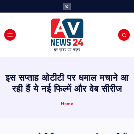
S
k
i
p
t
o
c
हर ख़बर पर नज़र
o
n
t
e
इस सप्ताह ओटीटी पर धमाल मचाने आ
n
t
रही हैं ये नई फिल्में और वेब सीरीज
Home