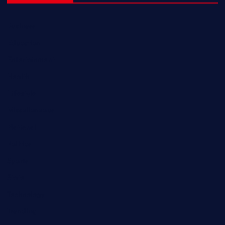
Business
Education
Entertainment
Health
Lifestyle
Miscellaneous
National
Politics
Sports
State
Technology
Trending