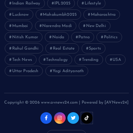
Indian Railway
IPL2025
Lifestyle
Lucknow
Mahakumbh2025
Maharashtra
Mumbai
Narendra Modi
New Delhi
Nitish Kumar
Noida
Patna
Politics
Rahul Gandhi
Real Estate
Sports
Tech News
Technology
Trending
USA
Uttar Pradesh
Yogi Adityanath
Copyright © 2026 www.avnews24.com | Powered by [AVNews24]