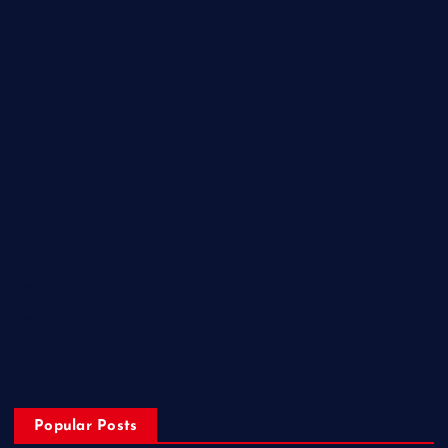
Entertainment
Health
Lifestyle
Miscellaneous
National
Politics
Sports
State
Technology
Trending
Uncategorized
Popular Posts