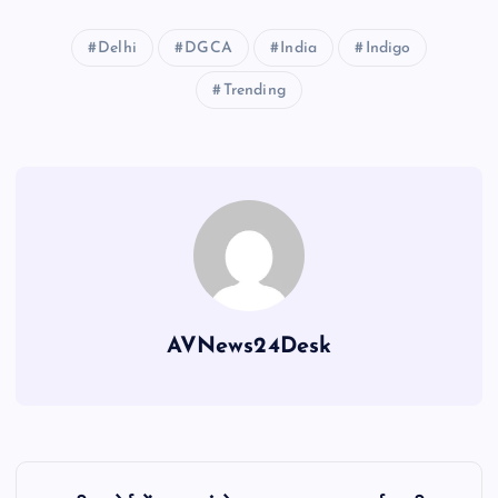
Delhi
DGCA
India
Indigo
Trending
AVNews24Desk
P