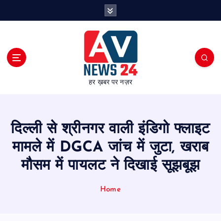
S
k
i
p
t
o
c
हर ख़बर पर नज़र
o
n
t
e
दिल्ली से श्रीनगर वाली इंडिगो फ्लाइट
n
t
मामले में DGCA जांच में जुटा, खराब
मौसम में पायलट ने दिखाई सूझबूझ
Home