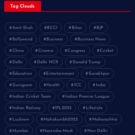
Tag Clouds
Amit Shah
BCCI
Bihar
BJP
Bollywood
Business
Business News
China
Cinema
Congress
Cricket
Delhi
Delhi NCR
Donald Trump
Education
Entertainment
Gorakhpur
Gurugram
Health
ICC
India
Indian Cricket Team
Indian Premier League
Indian Railway
IPL2025
Lifestyle
Lucknow
Mahakumbh2025
Maharashtra
Mumbai
Narendra Modi
New Delhi