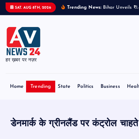
S
Trending News:
Bihar Unveils ₹
SAT. AUG 8TH, 2026
k
i
p
t
o
c
हर ख़बर पर नज़र
o
n
t
Home
Trending
State
Politics
Business
Heal
e
n
t
डेनमार्क के ग्रीनलैंड पर कंट्रोल चाह